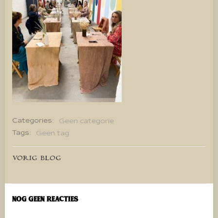
Categories:
Geen categorie
Tags:
Geen tag
Bericht
VORIG BLOG
navigatie
Nog geen reacties