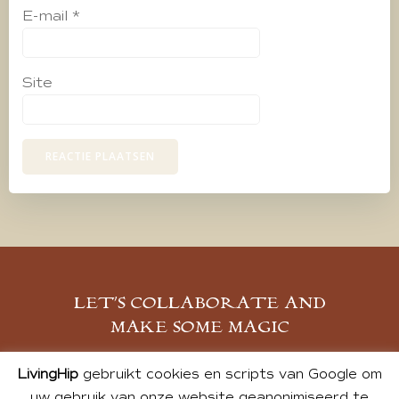
E-mail
*
Site
LET’S COLLABORATE AND
MAKE SOME MAGIC
MELD JE AAN
LivingHip
gebruikt cookies en scripts van Google om
uw gebruik van onze website geanonimiseerd te