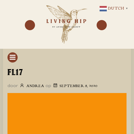
GA
DUTCH
▼
NAAR
DE
INHOUD
FL17
door
op
ANDREA
SEPTEMBER 8, 2020