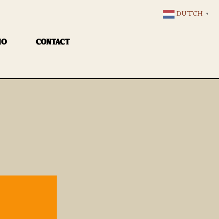
DUTCH
▼
IO
CONTACT