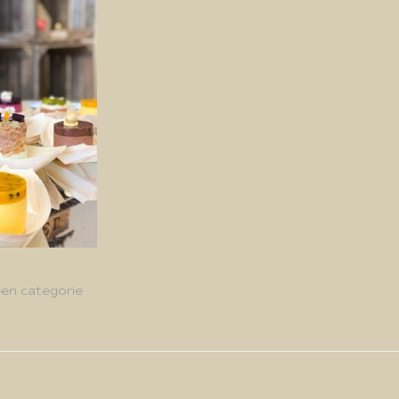
en categorie
g