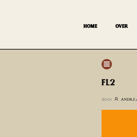
GA
NAAR
DE
HOME
OVER
INHOUD
FL2
door
ANDRE