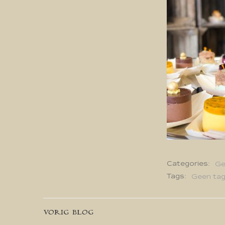
Categories:
Ge
Tags:
Geen ta
Bericht
VORIG BLOG