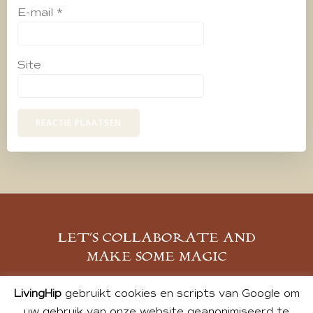
E-mail
*
Site
LET’S COLLABORATE AND
MAKE SOME MAGIC
MELD JE AAN
LivingHip
gebruikt cookies en scripts van Google om
uw gebruik van onze website geanonimiseerd te