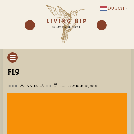
GA
DUTCH
▼
NAAR
DE
INHOUD
FL9
door
op
ANDREA
SEPTEMBER 10, 2021