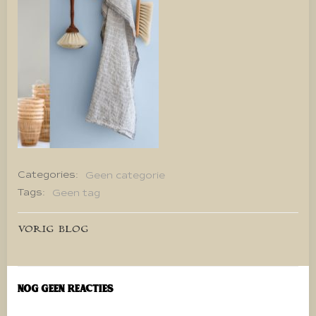
Categories:
Geen categorie
Tags:
Geen tag
Bericht
VORIG BLOG
navigatie
Nog geen reacties