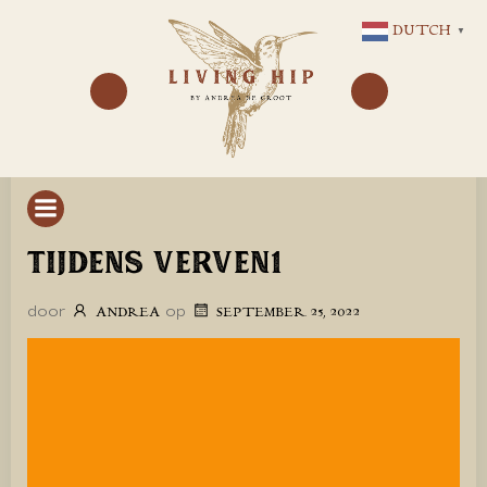
GA
DUTCH
▼
NAAR
DE
INHOUD
TIJDENS VERVEN1
door
op
ANDREA
SEPTEMBER 25, 2022