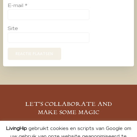
E-mail
*
Site
LET’S COLLABORATE AND
MAKE SOME MAGIC
MELD JE AAN
LivingHip
gebruikt cookies en scripts van Google om
uw gebruik van onze website geanonimiseerd te