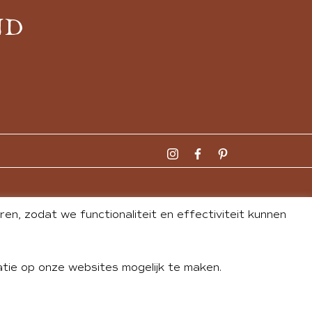
ND
n, zodat we functionaliteit en effectiviteit kunnen
tie op onze websites mogelijk te maken.
DLEY
| WEBSITE BY
BUREAU 74