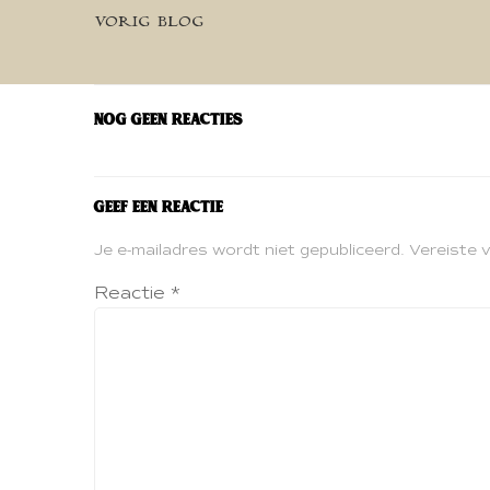
Bericht
VORIG BLOG
navigatie
Nog geen reacties
Geef een reactie
Je e-mailadres wordt niet gepubliceerd.
Vereiste 
Reactie
*