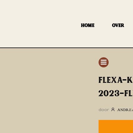
GA
NAAR
DE
HOME
OVER
INHOUD
FLEXA-
2023-F
door
ANDRE