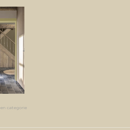
en categorie
g