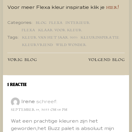
Voor meer Flexa kleur inspiratie klik je
HIER!
Categories:
BLOG
FLEXA
INTERIEUR
FLEXA
KLAAR VOOR KLEUR
Tags:
KLEUR VAN HET JAAR 2023
KLEURINSPIRATIE
KLEURVRIEND
WILD WONDER
Bericht
Bericht
VORIG BLOG
VOLGEND BLOG
navigatie
navigatie
1 reactie
Irene
schreef:
SEPTEMBER 14, 2022 OM 1:11 PM
Wat een prachtige kleuren zijn het
geworden,het Buzz palet is absoluut mijn