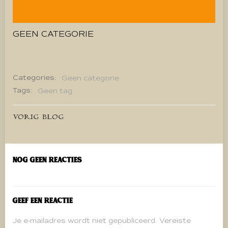
GEEN CATEGORIE
Categories:
Geen categorie
Tags:
Geen tag
Bericht
VORIG BLOG
navigatie
Nog geen reacties
Geef een reactie
Je e-mailadres wordt niet gepubliceerd.
Vereiste