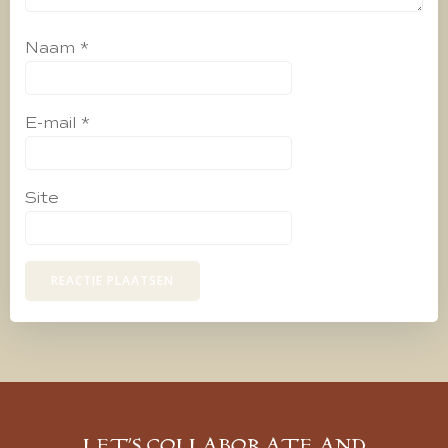
Naam
*
E-mail
*
Site
LET’S COLLABORATE AND