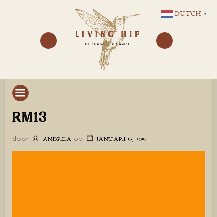
GA
DUTCH
▼
NAAR
DE
INHOUD
RM13
door
op
ANDREA
JANUARI 13, 2019