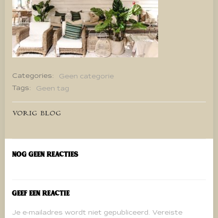
Categories:
Geen categorie
Tags:
Geen tag
Bericht
VORIG BLOG
navigatie
Nog geen reacties
Geef een reactie
Je e-mailadres wordt niet gepubliceerd.
Vereiste