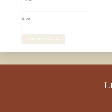
Site
L