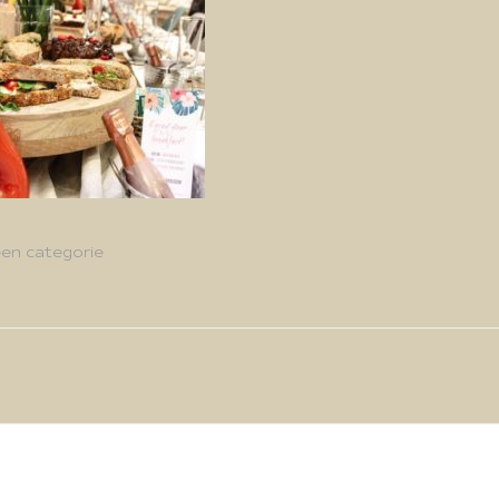
en categorie
g