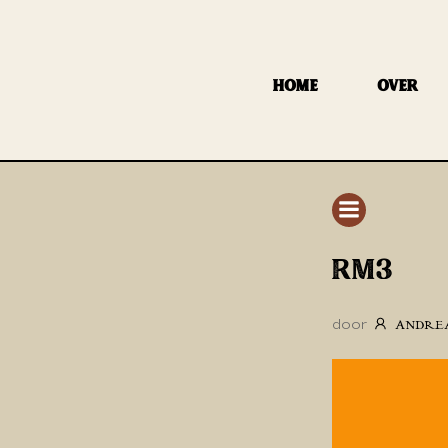
GA
NAAR
DE
HOME
OVER
INHOUD
RM3
door
ANDRE