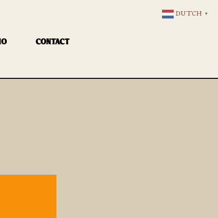
DUTCH
▼
IO
CONTACT