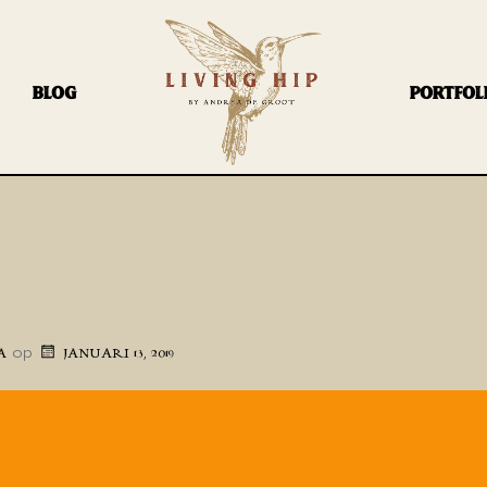
BLOG
PORTFOL
op
A
JANUARI 13, 2019