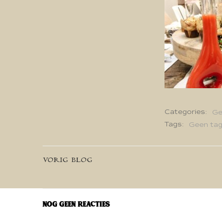
Categories:
Ge
Tags:
Geen ta
Bericht
VORIG BLOG
navigatie
Nog geen reacties