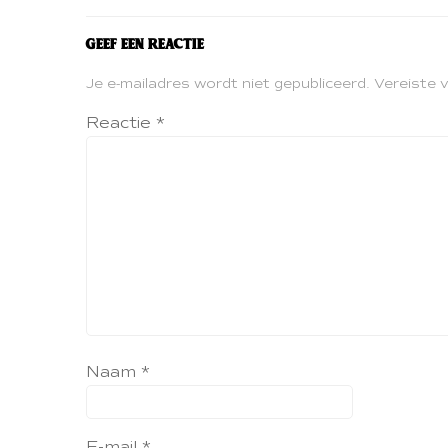
Geef een reactie
Je e-mailadres wordt niet gepubliceerd.
Vereiste 
Reactie
*
Naam
*
E-mail
*