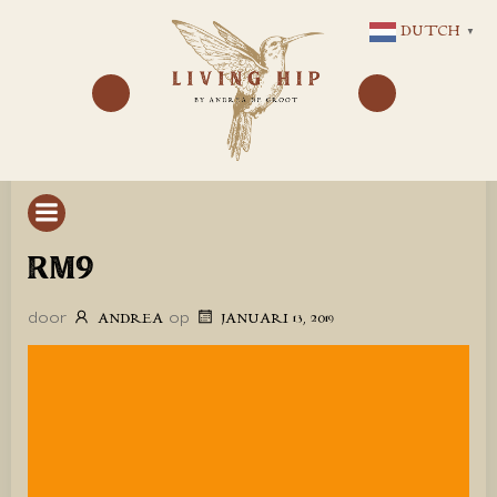
GA
DUTCH
▼
NAAR
DE
INHOUD
RM9
door
op
ANDREA
JANUARI 13, 2019