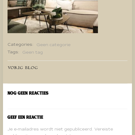
Categories:
Geen categorie
Tags:
Geen tag
Bericht
VORIG BLOG
navigatie
Nog geen reacties
Geef een reactie
Je e-mailadres wordt niet gepubliceerd.
Vereiste