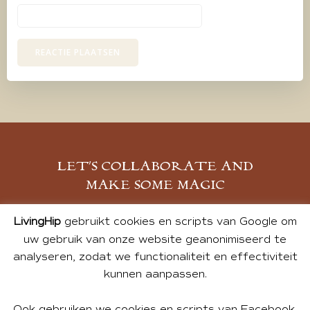
LET’S COLLABORATE AND
MAKE SOME MAGIC
MELD JE AAN
LivingHip
gebruikt cookies en scripts van Google om
uw gebruik van onze website geanonimiseerd te
analyseren, zodat we functionaliteit en effectiviteit
kunnen aanpassen.
Ook gebruiken we cookies en scripts van Facebook,