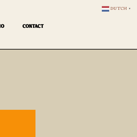
DUTCH
▼
IO
CONTACT