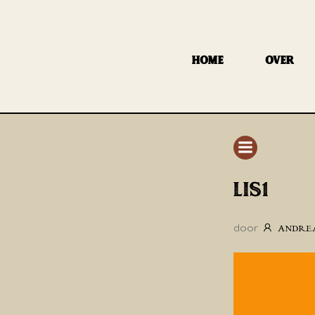
GA
NAAR
DE
HOME
OVER
INHOUD
LIS1
door
ANDRE