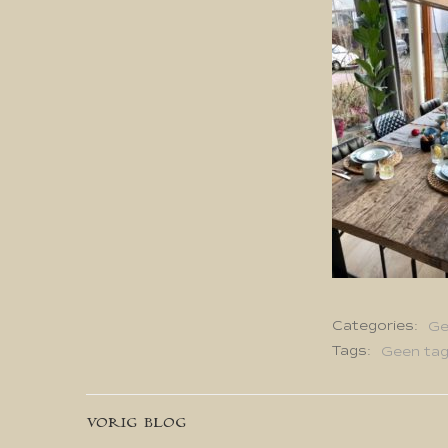
Categories:
Ge
Tags:
Geen ta
Bericht
VORIG BLOG