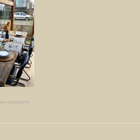
en categorie
g