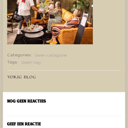
Categories:
Geen categorie
Tags:
Geen tag
Bericht
VORIG BLOG
navigatie
Nog geen reacties
Geef een reactie