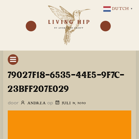
GA
DUTCH
▼
NAAR
DE
INHOUD
79027F18-6535-44E5-9F7C-
23BFF207E029
door
op
ANDREA
JULI 21, 2020