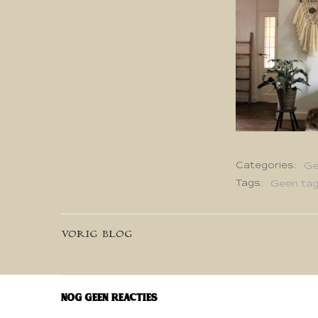
Categories:
Ge
Tags:
Geen ta
Bericht
VORIG BLOG
navigatie
Nog geen reacties