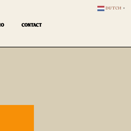
DUTCH
▼
IO
CONTACT