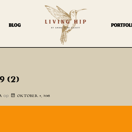
BLOG
PORTFOL
9 (2)
op
A
OKTOBER 4, 2018