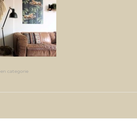
en categorie
g