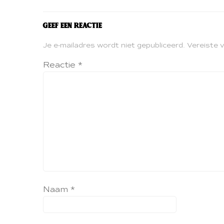
Geef een reactie
Je e-mailadres wordt niet gepubliceerd.
Vereiste 
Reactie
*
Naam
*