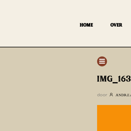
GA
NAAR
DE
HOME
OVER
INHOUD
IMG_163
door
ANDRE