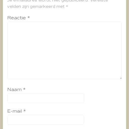
Je e-mailadres wordt niet gepubliceerd.
Vereiste
velden zijn gemarkeerd met
*
Reactie
*
Naam
*
E-mail
*