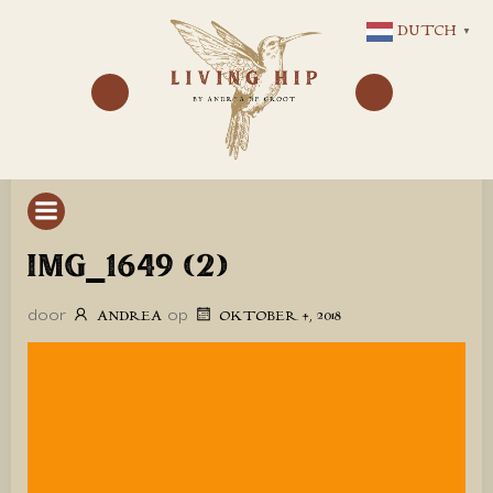
GA
DUTCH
▼
NAAR
DE
INHOUD
IMG_1649 (2)
door
op
ANDREA
OKTOBER 4, 2018