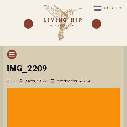
GA
DUTCH
▼
NAAR
DE
INHOUD
IMG_2209
door
op
ANDREA
NOVEMBER 19, 2018