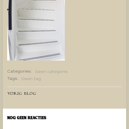
Categories:
Geen categorie
Tags:
Geen tag
Bericht
VORIG BLOG
navigatie
Nog geen reacties