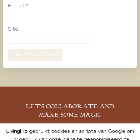
E-mail
*
Site
LET’S COLLABORATE AND
MAKE SOME MAGIC
MELD JE AAN
LivingHip
gebruikt cookies en scripts van Google om
uw gebruik van onze website geanonimiseerd te