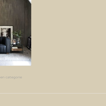
en categorie
g