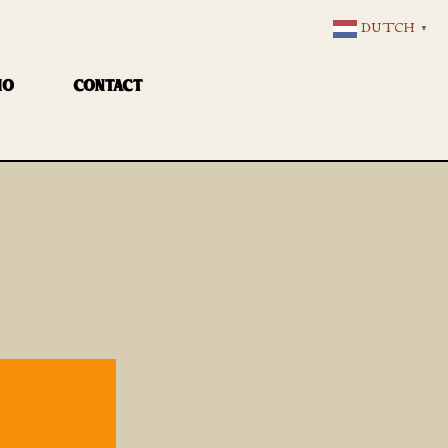
DUTCH
▼
IO
CONTACT