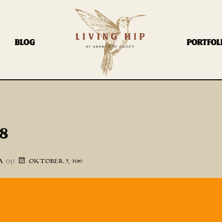
BLOG
PORTFOL
A8
op
A
OKTOBER 7, 2019