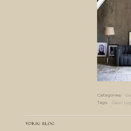
Categories:
Ge
Tags:
Geen ta
Bericht
VORIG BLOG