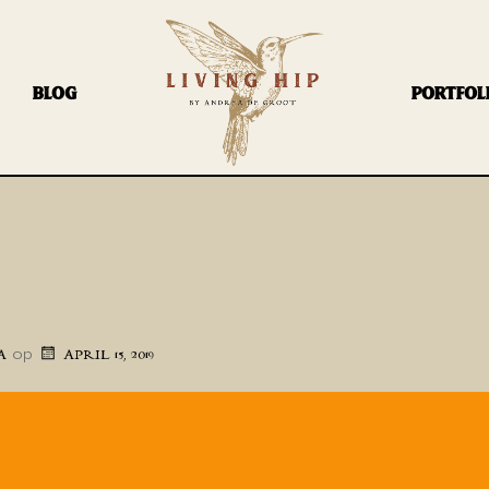
BLOG
PORTFOL
op
A
APRIL 15, 2019