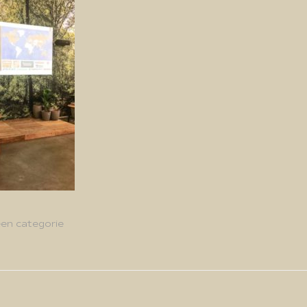
en categorie
g