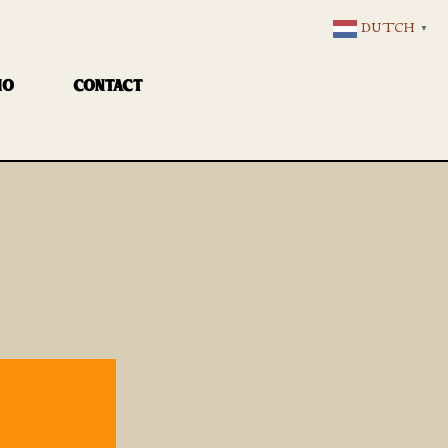
DUTCH
▼
IO
CONTACT