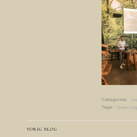
Categories:
Ge
Tags:
Geen ta
Bericht
VORIG BLOG