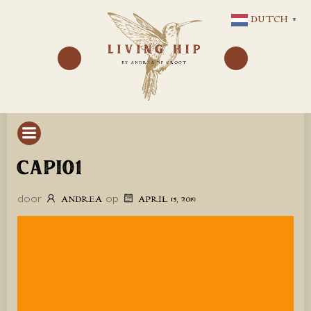
GA
DUTCH
▼
NAAR
DE
INHOUD
CAPI01
door
op
ANDREA
APRIL 15, 2019