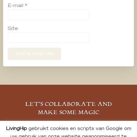
E-mail
*
Site
LET’S COLLABORATE AND
MAKE SOME MAGIC
MELD JE AAN
LivingHip
gebruikt cookies en scripts van Google om
uw gebruik van onze website geanonimiseerd te