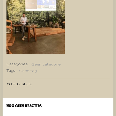
Categories:
Geen categorie
Tags:
Geen tag
Bericht
VORIG BLOG
navigatie
Nog geen reacties