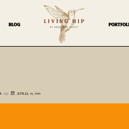
BLOG
PORTFOL
2
op
A
APRIL 15, 2019