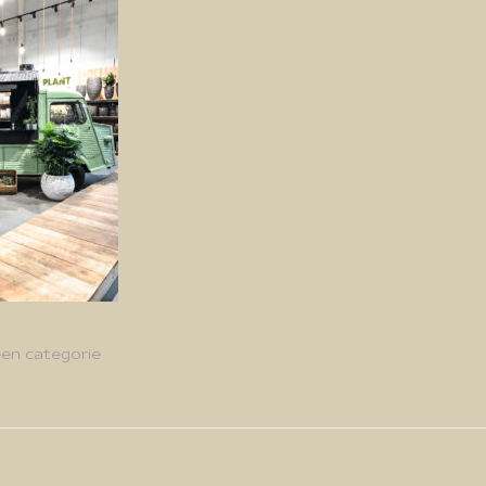
en categorie
g