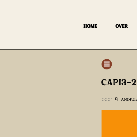
GA
NAAR
DE
HOME
OVER
INHOUD
CAPI3-
door
ANDRE