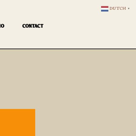
DUTCH
▼
IO
CONTACT