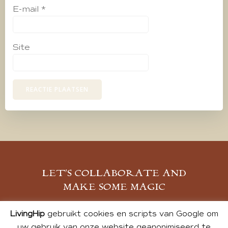
E-mail
*
Site
LET’S COLLABORATE AND
MAKE SOME MAGIC
MELD JE AAN
LivingHip
gebruikt cookies en scripts van Google om
uw gebruik van onze website geanonimiseerd te