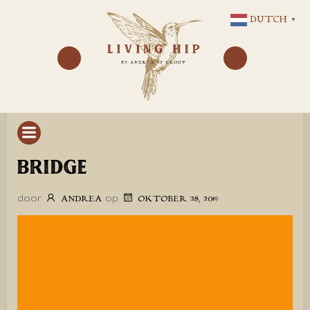
GA
DUTCH
▼
NAAR
DE
INHOUD
BRIDGE
door
op
ANDREA
OKTOBER 28, 2019