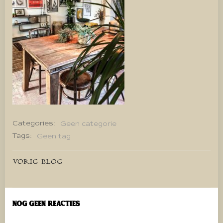
Categories:
Geen categorie
Tags:
Geen tag
Bericht
VORIG BLOG
navigatie
Nog geen reacties