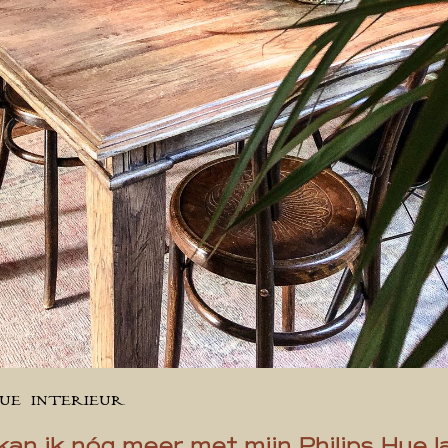
LUE
INTERIEUR
kan ik nóg meer met mijn Philips Hue 