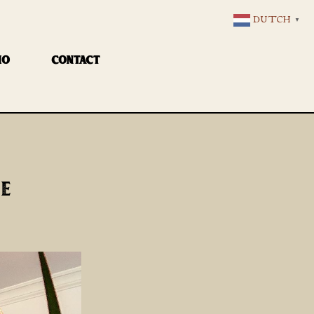
DUTCH
▼
IO
CONTACT
UE