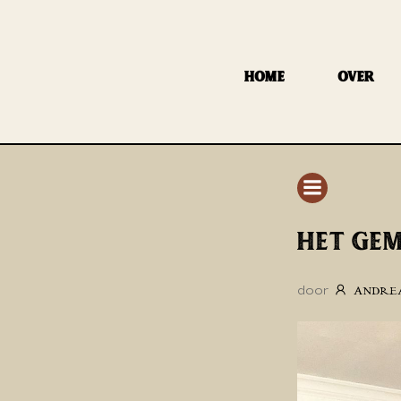
GA
NAAR
DE
HOME
OVER
INHOUD
HET GEM
door
ANDRE