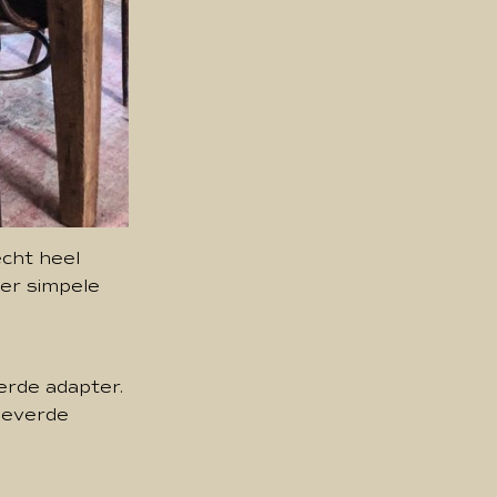
echt heel
ier simpele
erde adapter.
eleverde