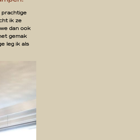
e prachtige
ht ik ze
 we dan ook
 het gemak
 leg ik als