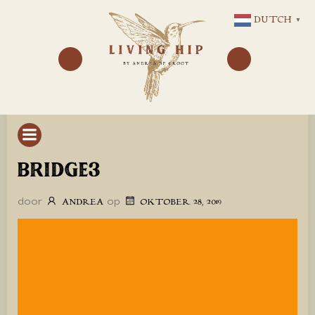
GA
DUTCH
▼
NAAR
DE
INHOUD
BRIDGE3
door
op
ANDREA
OKTOBER 28, 2019