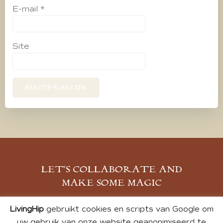
E-mail
*
Site
LET’S COLLABORATE AND
MAKE SOME MAGIC
MELD JE AAN
LivingHip
gebruikt cookies en scripts van Google om
uw gebruik van onze website geanonimiseerd te