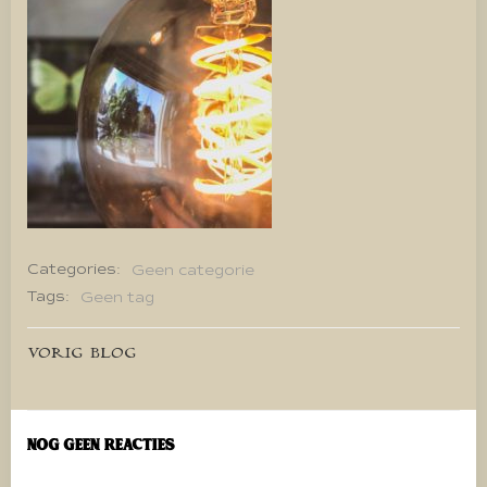
Categories:
Geen categorie
Tags:
Geen tag
Bericht
VORIG BLOG
navigatie
Nog geen reacties