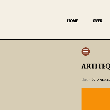
GA
NAAR
DE
HOME
OVER
INHOUD
ARTITEQ
door
ANDRE