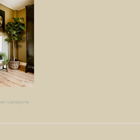
en categorie
g