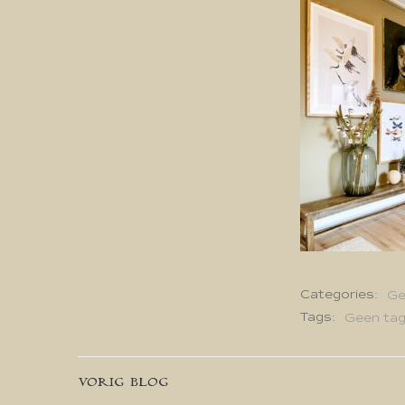
Categories:
Ge
Tags:
Geen ta
Bericht
VORIG BLOG