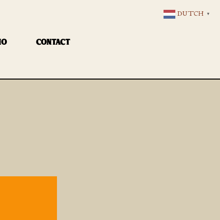
DUTCH
▼
IO
CONTACT