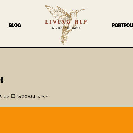
BLOG
PORTFOL
1
op
A
JANUARI 13, 2021