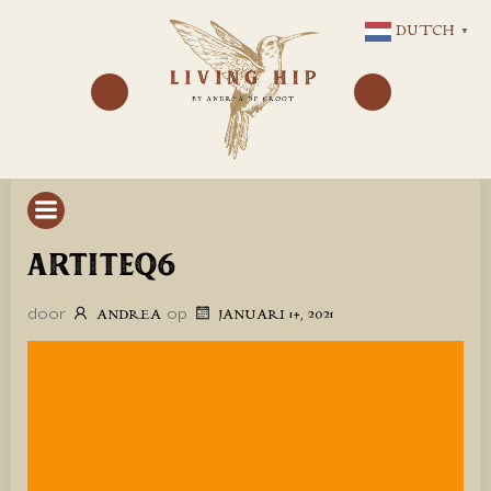
GA
DUTCH
▼
NAAR
DE
INHOUD
ARTITEQ6
door
op
ANDREA
JANUARI 14, 2021