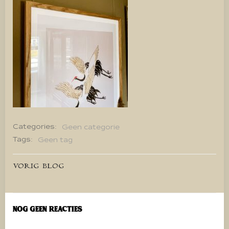
Categories:
Geen categorie
Tags:
Geen tag
Bericht
VORIG BLOG
navigatie
Nog geen reacties