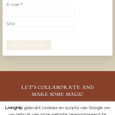
E-mail
*
Site
LET’S COLLABORATE AND
MAKE SOME MAGIC
MELD JE AAN
LivingHip
gebruikt cookies en scripts van Google om
uw gebruik van onze website geanonimiseerd te