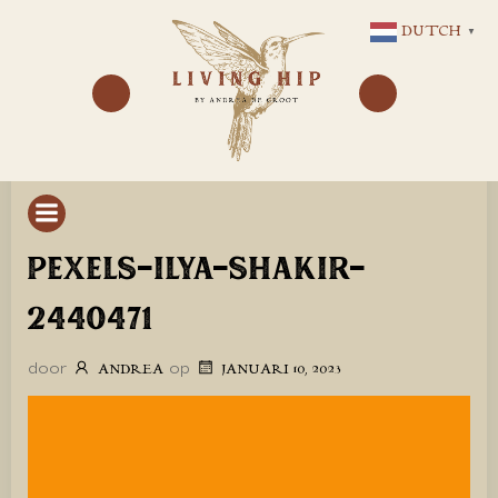
GA
DUTCH
▼
NAAR
DE
INHOUD
PEXELS-ILYA-SHAKIR-
2440471
door
op
ANDREA
JANUARI 10, 2023