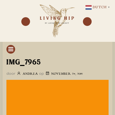
GA
DUTCH
▼
NAAR
DE
INHOUD
IMG_7965
door
op
ANDREA
NOVEMBER 24, 2019