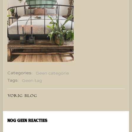
Categories:
Geen categorie
Tags:
Geen tag
Bericht
VORIG BLOG
navigatie
Nog geen reacties