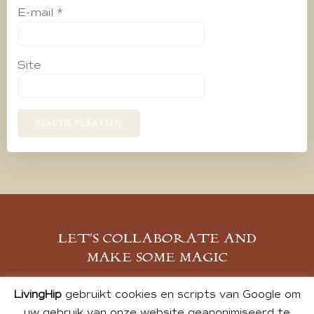
E-mail
*
Site
LET’S COLLABORATE AND
MAKE SOME MAGIC
MELD JE AAN
LivingHip
gebruikt cookies en scripts van Google om
uw gebruik van onze website geanonimiseerd te