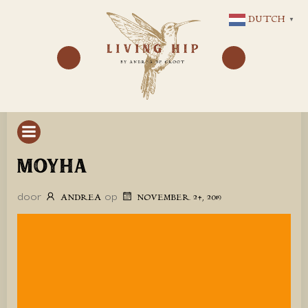
GA
DUTCH
▼
NAAR
DE
INHOUD
MOYHA
door
op
ANDREA
NOVEMBER 24, 2019