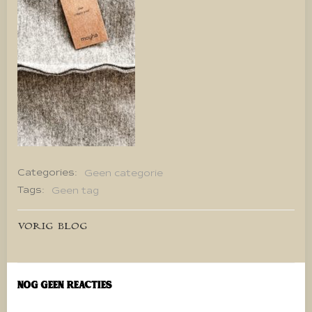
Categories:
Geen categorie
Tags:
Geen tag
Bericht
VORIG BLOG
navigatie
Nog geen reacties