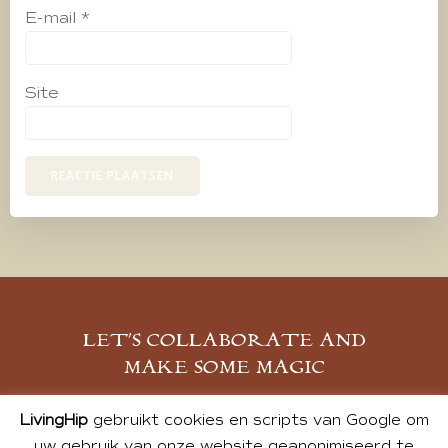
E-mail
*
Site
LET’S COLLABORATE AND
MAKE SOME MAGIC
MELD JE AAN
LivingHip
gebruikt cookies en scripts van Google om
uw gebruik van onze website geanonimiseerd te