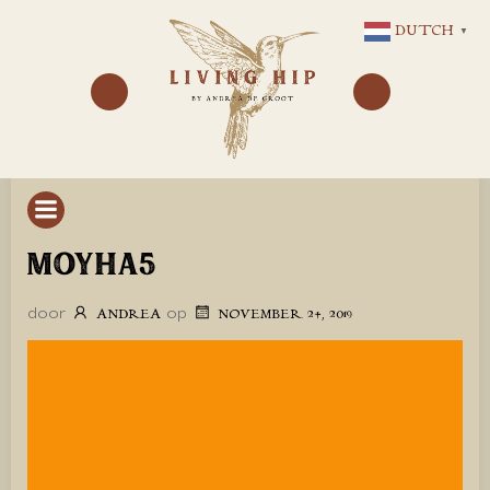
GA
DUTCH
▼
NAAR
DE
INHOUD
MOYHA5
door
op
ANDREA
NOVEMBER 24, 2019