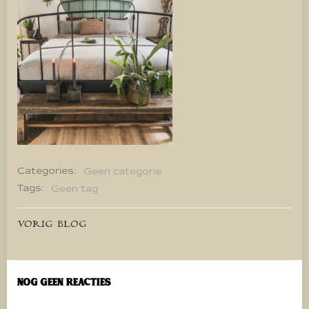
Categories:
Geen categorie
Tags:
Geen tag
Bericht
VORIG BLOG
navigatie
Nog geen reacties