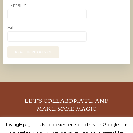
E-mail
*
Site
LET’S COLLABORATE AND
MAKE SOME MAGIC
MELD JE AAN
LivingHip
gebruikt cookies en scripts van Google om
uw gebruik van onze website geanonimiseerd te