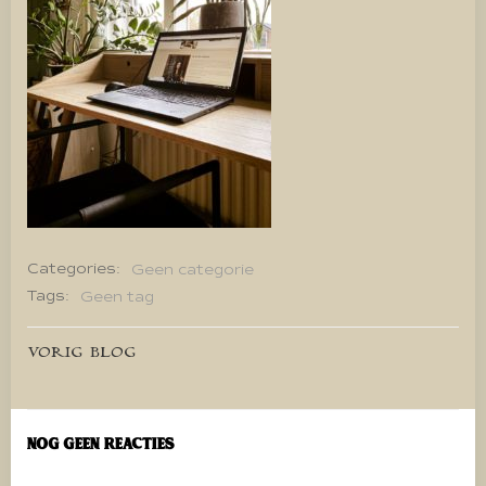
Categories:
Geen categorie
Tags:
Geen tag
Bericht
VORIG BLOG
navigatie
Nog geen reacties