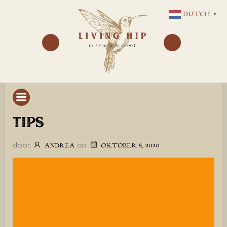
GA
DUTCH
▼
NAAR
DE
INHOUD
TIPS
door
op
ANDREA
OKTOBER 8, 2020