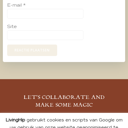
E-mail
*
Site
LET’S COLLABORATE AND
MAKE SOME MAGIC
MELD JE AAN
LivingHip
gebruikt cookies en scripts van Google om
uw gebruik van onze website geanonimiseerd te