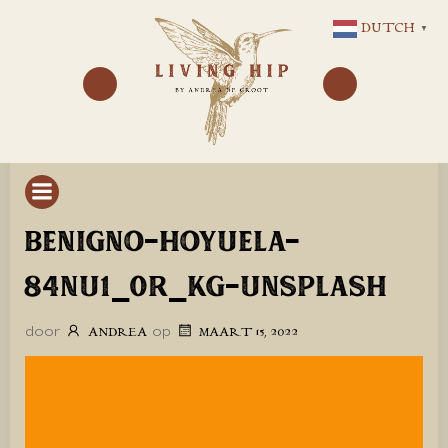
GA
DUTCH
▼
NAAR
DE
INHOUD
BENIGNO-HOYUELA-
84NU1_0R_KG-UNSPLASH
door
op
ANDREA
MAART 15, 2022