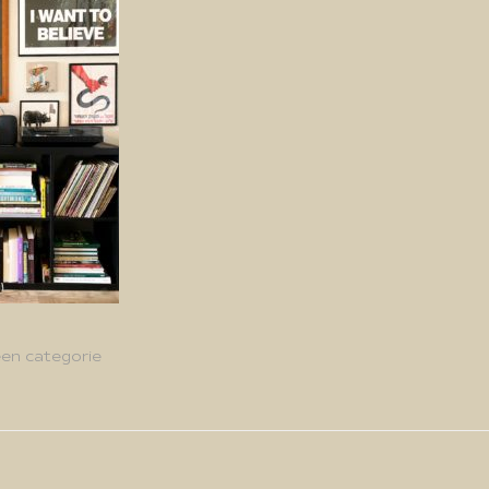
en categorie
g