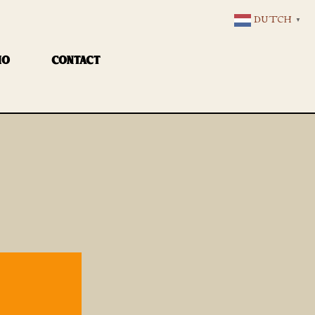
DUTCH
▼
IO
CONTACT