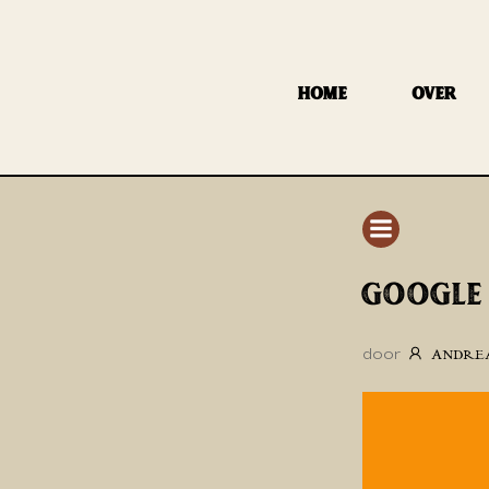
GA
NAAR
DE
HOME
OVER
INHOUD
GOOGLE
door
ANDRE