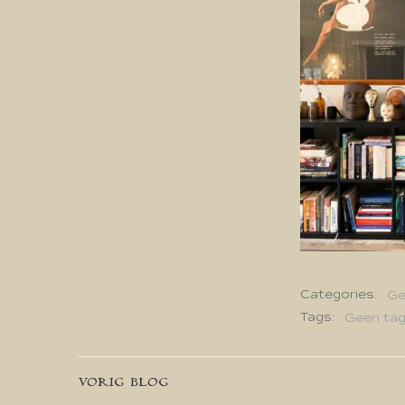
Categories:
Ge
Tags:
Geen ta
Bericht
VORIG BLOG