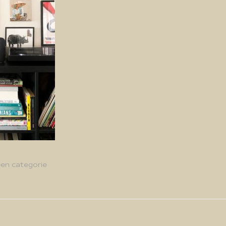
en categorie
g