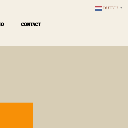
DUTCH
▼
IO
CONTACT