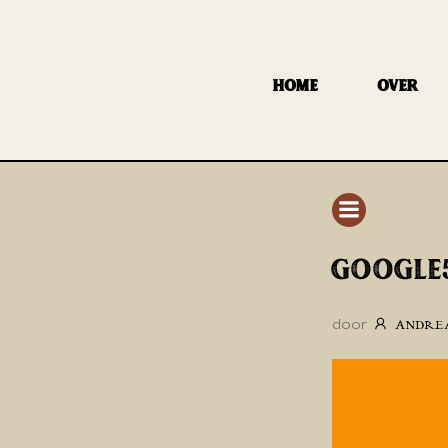
GA
NAAR
DE
HOME
OVER
INHOUD
GOOGLE
door
ANDRE