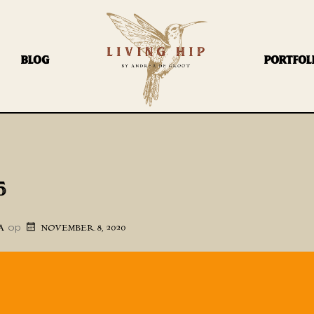
BLOG
PORTFOL
5
op
A
NOVEMBER 8, 2020