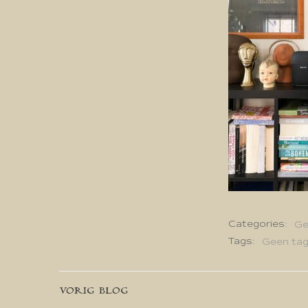
Categories:
Ge
Tags:
Geen ta
Bericht
VORIG BLOG