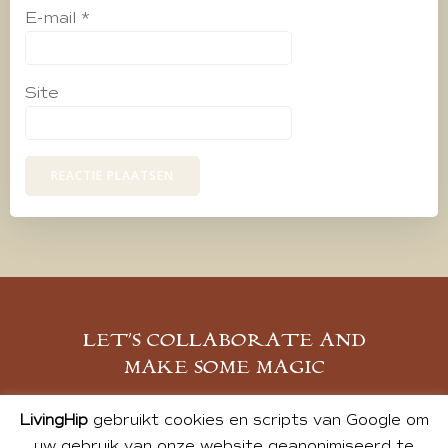
E-mail
*
Site
LET’S COLLABORATE AND
MAKE SOME MAGIC
MELD JE AAN
LivingHip
gebruikt cookies en scripts van Google om
uw gebruik van onze website geanonimiseerd te