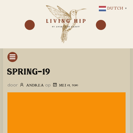
GA
DUTCH
▼
NAAR
DE
INHOUD
SPRING-19
door
op
ANDREA
MEI 15, 2019