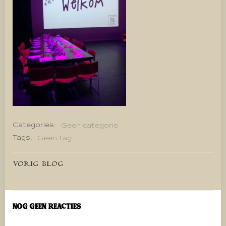
Categories:
Geen categorie
Tags:
Geen tag
Bericht
VORIG BLOG
navigatie
Nog geen reacties