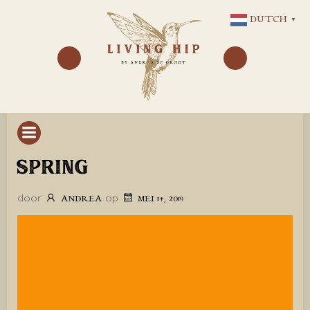
GA
DUTCH
▼
NAAR
DE
INHOUD
SPRING
door
op
ANDREA
MEI 14, 2019