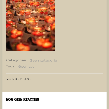
Categories:
Geen categorie
Tags:
Geen tag
Bericht
VORIG BLOG
navigatie
Nog geen reacties