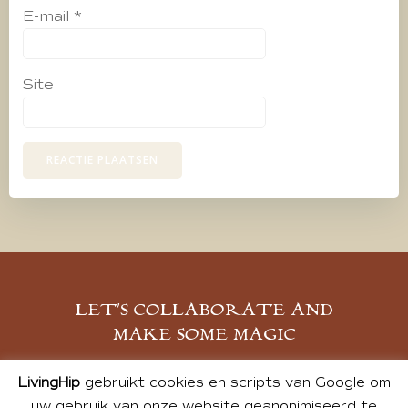
E-mail
*
Site
LET’S COLLABORATE AND
MAKE SOME MAGIC
MELD JE AAN
LivingHip
gebruikt cookies en scripts van Google om
uw gebruik van onze website geanonimiseerd te