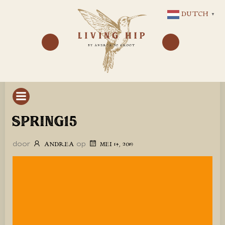
GA
DUTCH
▼
NAAR
DE
INHOUD
SPRING15
door
op
ANDREA
MEI 14, 2019