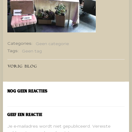
Categories:
Geen categorie
Tags:
Geen tag
Bericht
VORIG BLOG
navigatie
Nog geen reacties
Geef een reactie
Je e-mailadres wordt niet gepubliceerd.
Vereiste