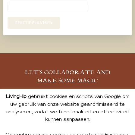
LET’S COLLABORATE AND
MAKE SOME MAGIC
MELD JE AAN
LivingHip
gebruikt cookies en scripts van Google om
uw gebruik van onze website geanonimiseerd te
analyseren, zodat we functionaliteit en effectiviteit
kunnen aanpassen.
Ook gebruiken we cookies en scripts van Facebook,