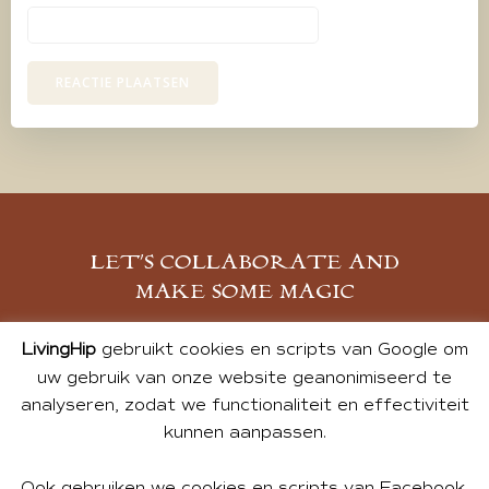
LET’S COLLABORATE AND
MAKE SOME MAGIC
MELD JE AAN
LivingHip
gebruikt cookies en scripts van Google om
uw gebruik van onze website geanonimiseerd te
analyseren, zodat we functionaliteit en effectiviteit
kunnen aanpassen.
Ook gebruiken we cookies en scripts van Facebook,