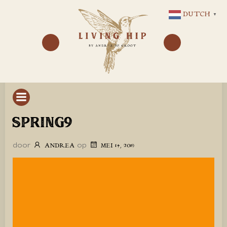
GA
DUTCH
▼
NAAR
DE
INHOUD
SPRING9
door
op
ANDREA
MEI 14, 2019