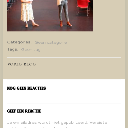
Categories:
Geen categorie
Tags:
Geen tag
Bericht
VORIG BLOG
navigatie
Nog geen reacties
Geef een reactie
Je e-mailadres wordt niet gepubliceerd.
Vereiste