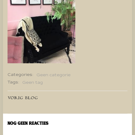
Categories:
Geen categorie
Tags:
Geen tag
Bericht
VORIG BLOG
navigatie
Nog geen reacties