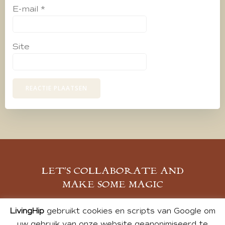
E-mail
*
Site
LET’S COLLABORATE AND
MAKE SOME MAGIC
MELD JE AAN
LivingHip
gebruikt cookies en scripts van Google om
uw gebruik van onze website geanonimiseerd te