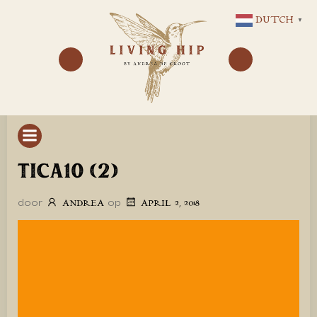
GA
DUTCH
▼
NAAR
DE
INHOUD
TICA10 (2)
door
op
ANDREA
APRIL 2, 2018