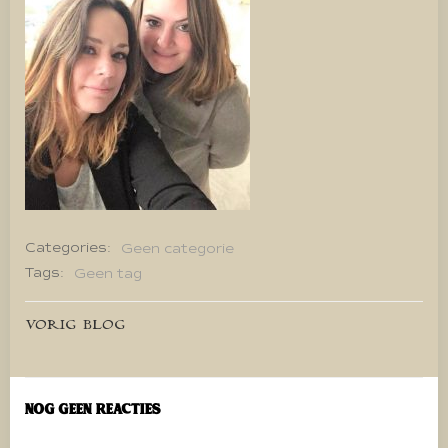
Categories:
Geen categorie
Tags:
Geen tag
Bericht
VORIG BLOG
navigatie
Nog geen reacties