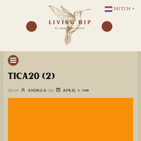
GA
DUTCH
▼
NAAR
DE
INHOUD
TICA20 (2)
door
op
ANDREA
APRIL 2, 2018