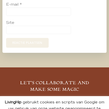
E-mail
*
Site
LET’S COLLABORATE AND
MAKE SOME MAGIC
MELD JE AAN
LivingHip
gebruikt cookies en scripts van Google om
uw gebruik van onze website geanonimiseerd te