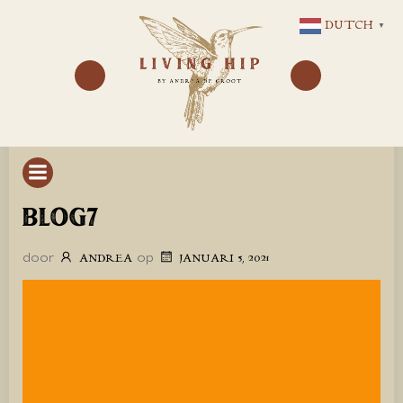
GA
DUTCH
▼
NAAR
DE
INHOUD
BLOG7
door
op
ANDREA
JANUARI 5, 2021