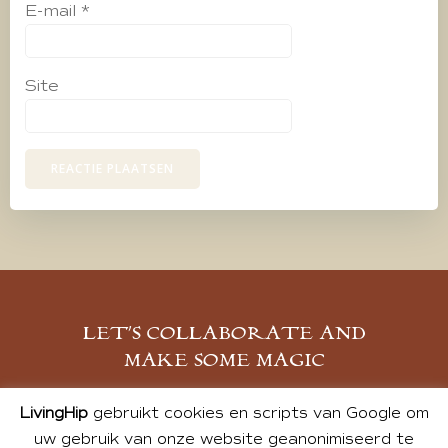
E-mail
*
Site
LET’S COLLABORATE AND
MAKE SOME MAGIC
MELD JE AAN
LivingHip
gebruikt cookies en scripts van Google om
uw gebruik van onze website geanonimiseerd te