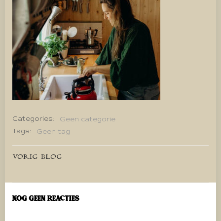
Categories:
Geen categorie
Tags:
Geen tag
Bericht
VORIG BLOG
navigatie
Nog geen reacties