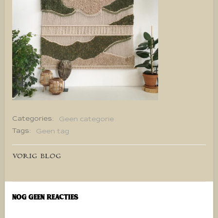
Categories:
Geen categorie
Tags:
Geen tag
Bericht
VORIG BLOG
navigatie
Nog geen reacties