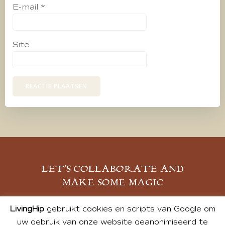
E-mail
*
Site
LET’S COLLABORATE AND
MAKE SOME MAGIC
MELD JE AAN
LivingHip
gebruikt cookies en scripts van Google om
uw gebruik van onze website geanonimiseerd te