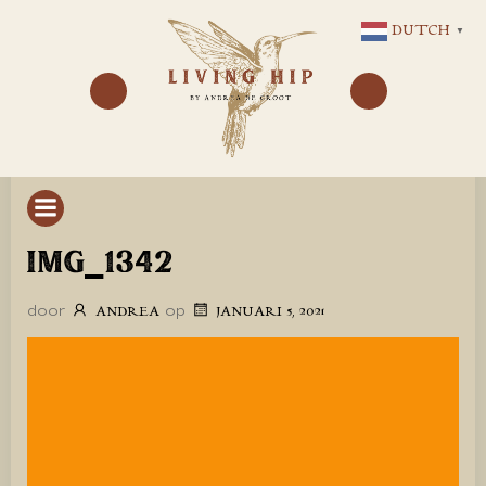
GA
DUTCH
▼
NAAR
DE
INHOUD
IMG_1342
door
op
ANDREA
JANUARI 5, 2021