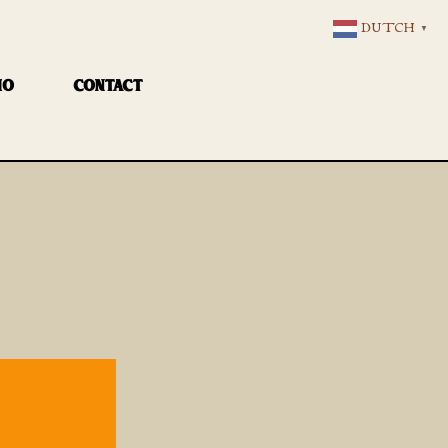
DUTCH
▼
IO
CONTACT