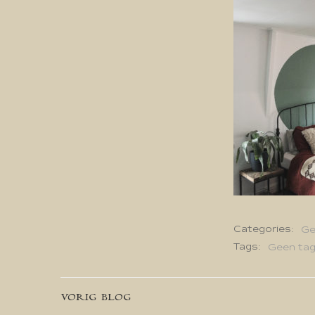
Categories:
Ge
Tags:
Geen ta
Bericht
VORIG BLOG