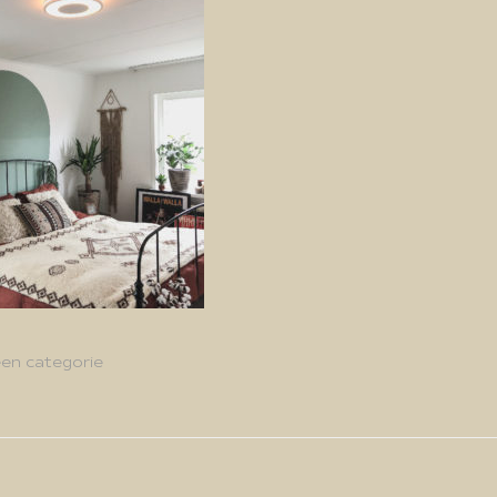
en categorie
g