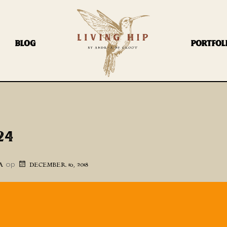
BLOG
PORTFOL
24
op
A
DECEMBER 16, 2018