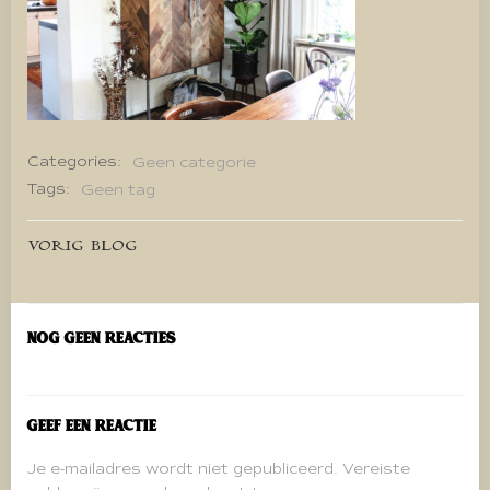
Categories:
Geen categorie
Tags:
Geen tag
Bericht
VORIG BLOG
navigatie
Nog geen reacties
Geef een reactie
Je e-mailadres wordt niet gepubliceerd.
Vereiste