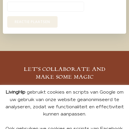
LET’S COLLABORATE AND
MAKE SOME MAGIC
MELD JE AAN
LivingHip
gebruikt cookies en scripts van Google om
uw gebruik van onze website geanonimiseerd te
analyseren, zodat we functionaliteit en effectiviteit
kunnen aanpassen.
Ook gebruiken we cookies en scripts van Facebook,