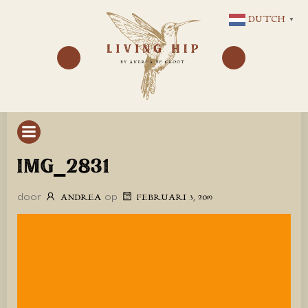
GA
DUTCH
▼
NAAR
DE
INHOUD
IMG_2831
door
op
ANDREA
FEBRUARI 3, 2019