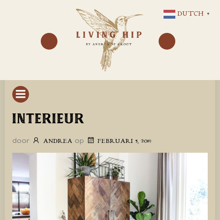
GA
DUTCH
▼
NAAR
DE
INHOUD
INTERIEUR
door
op
ANDREA
FEBRUARI 5, 2019