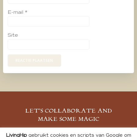
E-mail
*
Site
LET’S COLLABORATE AND
MAKE SOME MAGIC
MELD JE AAN
LivingHip
gebruikt cookies en scripts van Google om