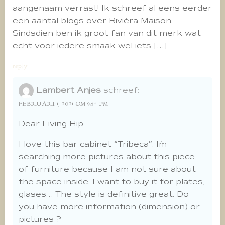
aangenaam verrast! Ik schreef al eens eerder
een aantal blogs over Rivièra Maison.
Sindsdien ben ik groot fan van dit merk wat
echt voor iedere smaak wel iets […]
reply
Lambert Anjes
schreef:
FEBRUARI 1, 2021 OM 9:54 PM
Dear Living Hip
I love this bar cabinet “Tribeca”. I´m
searching more pictures about this piece
of furniture because I am not sure about
the space inside. I want to buy it for plates,
glases… The style is definitive great. Do
you have more information (dimension) or
pictures ?