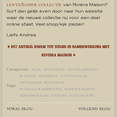
van Riviera Maison?
LENTE/ZOMER COLLECTIE
Surf dan gelijk even door naar hun website
waar de nieuwe collectie nu voor een deel
online staat. Veel shop/kijk plezier!
Liefs Andrea
♦ Dit artikel kwam tot stand in samenwerking met
Riviera Maison ♦
Categories:
BLOG
INTERIEUR
RIVIERAMAISON
BLOGGER
BLOGPOST
FOTOVERSLAG
INSTAGRAM
INTERIEUR
Tags:
INTERIEURINSPIRATIE
RIVIERA MAISON
SAMENWERKING
STYLING
STYLINGTIPS
Bericht
Bericht
VORIG BLOG
VOLGEND BLOG