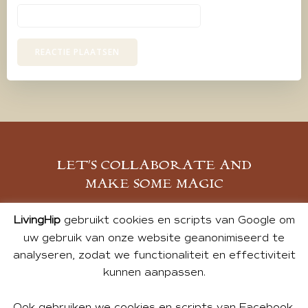
LET’S COLLABORATE AND
MAKE SOME MAGIC
MELD JE AAN
LivingHip
gebruikt cookies en scripts van Google om
uw gebruik van onze website geanonimiseerd te
analyseren, zodat we functionaliteit en effectiviteit
kunnen aanpassen.
Ook gebruiken we cookies en scripts van Facebook,