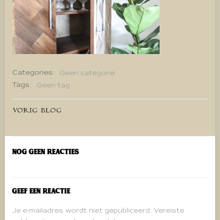
Categories:
Geen categorie
Tags:
Geen tag
Bericht
VORIG BLOG
navigatie
Nog geen reacties
Geef een reactie
Je e-mailadres wordt niet gepubliceerd.
Vereiste