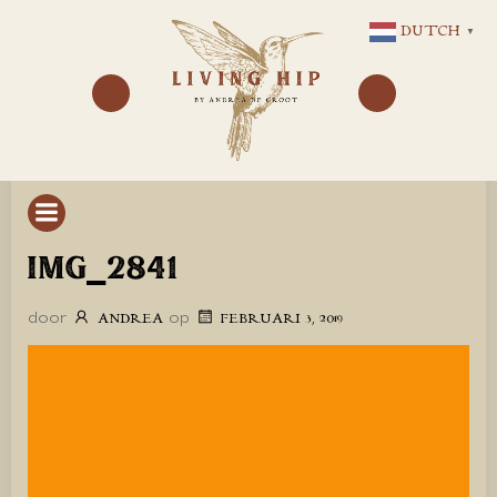
GA
DUTCH
▼
NAAR
DE
INHOUD
IMG_2841
door
op
ANDREA
FEBRUARI 3, 2019