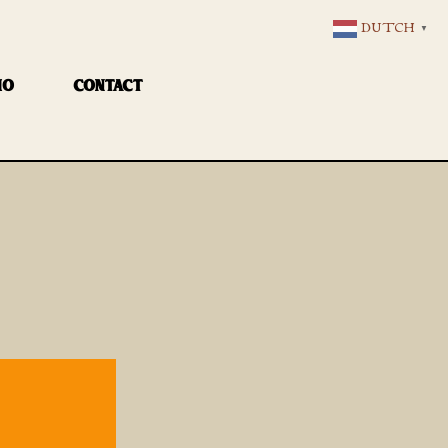
DUTCH
▼
IO
CONTACT