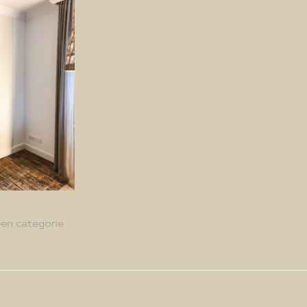
en categorie
g