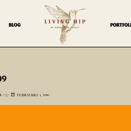
BLOG
PORTFOL
09
op
A
FEBRUARI 3, 2019