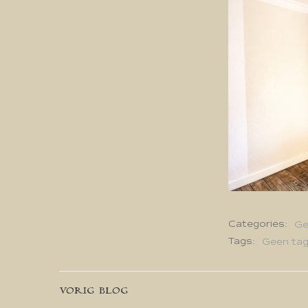
Categories:
Ge
Tags:
Geen ta
Bericht
VORIG BLOG