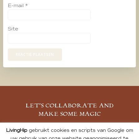
E-mail
*
Site
LET’S COLLABORATE AND
MAKE SOME MAGIC
MELD JE AAN
LivingHip
gebruikt cookies en scripts van Google om
uw gebruik van onze website geanonimiseerd te