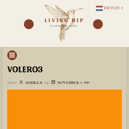
GA
DUTCH
▼
NAAR
DE
INHOUD
VOLERO3
door
op
ANDREA
NOVEMBER 1, 2019