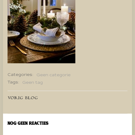
Categories:
Geen categorie
Tags:
Geen tag
Bericht
VORIG BLOG
navigatie
Nog geen reacties