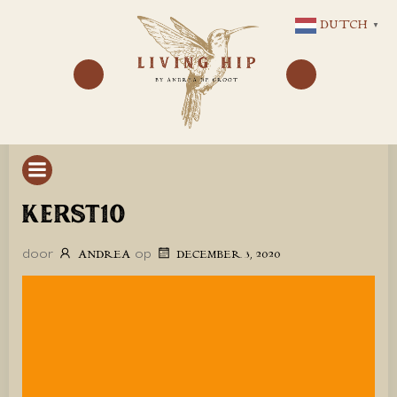
GA
DUTCH
▼
NAAR
DE
INHOUD
KERST10
door
op
ANDREA
DECEMBER 3, 2020