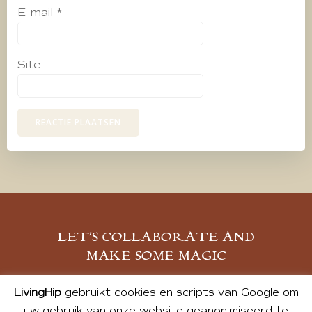
E-mail
*
Site
LET’S COLLABORATE AND
MAKE SOME MAGIC
MELD JE AAN
LivingHip
gebruikt cookies en scripts van Google om
uw gebruik van onze website geanonimiseerd te