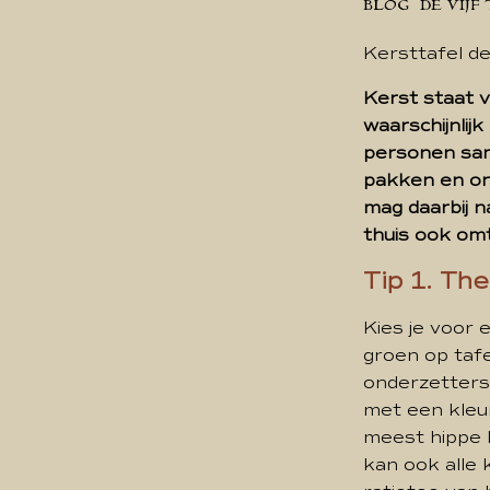
BLOG
DE VIJF
Kersttafel de
Kerst staat v
waarschijnlij
personen sam
pakken en onz
mag daarbij na
thuis ook omt
Tip 1. Th
Kies je voor 
groen op tafe
onderzetters 
met een kleur
meest hippe k
kan ook alle 