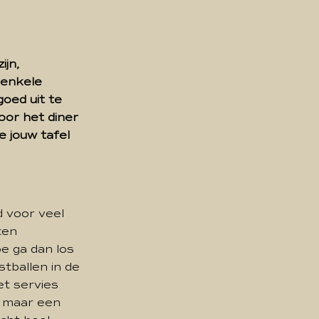
ijn,
 enkele
oed uit te
oor het diner
je jouw tafel
d voor veel
ten
e ga dan los
stballen in de
et servies
g maar een