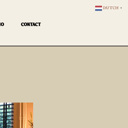
DUTCH
▼
IO
CONTACT