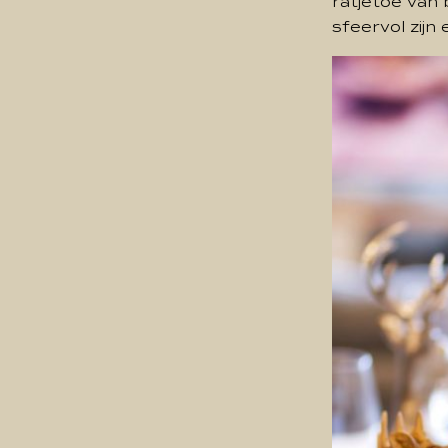
ratjetoe van
sfeervol zijn