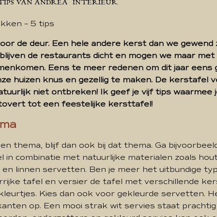
 TIPS VAN ANDREA
INTERIEUR
kken – 5 tips
oor de deur. Een hele andere kerst dan we gewend z
k blijven de restaurants dicht en mogen we maar met
enkomen. Eens te meer redenen om dit jaar eens g
e huizen knus en gezellig te maken. De kerstafel v
tuurlijk niet ontbreken! Ik geef je vijf tips waarmee 
overt tot een feestelijke kersttafel!
ema
een thema, blijf dan ook bij dat thema. Ga bijvoorbeel
l in combinatie met natuurlijke materialen zoals hou
en linnen servetten. Ben je meer het uitbundige typ
rijke tafel en versier de tafel met verschillende ker
leurtjes. Kies dan ook voor gekleurde servetten. H
kanten op. Een mooi strak wit servies staat prachti