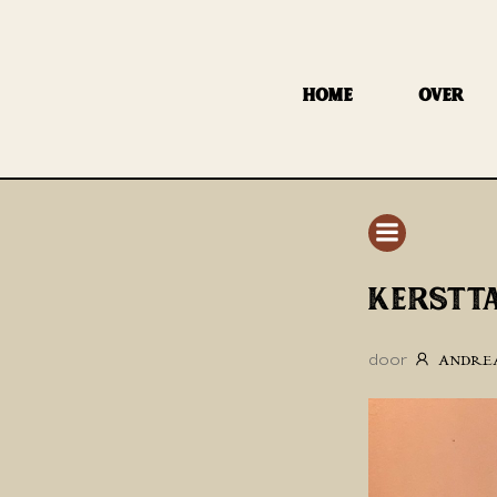
GA
NAAR
DE
HOME
OVER
INHOUD
KERSTTA
door
ANDRE