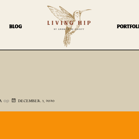
BLOG
PORTFOL
2
op
A
DECEMBER 3, 2020