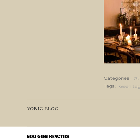
Categories:
Ge
Tags:
Geen ta
Bericht
VORIG BLOG
navigatie
Nog geen reacties