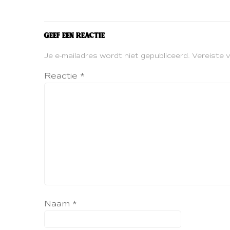
Geef een reactie
Je e-mailadres wordt niet gepubliceerd.
Vereiste 
Reactie
*
Naam
*