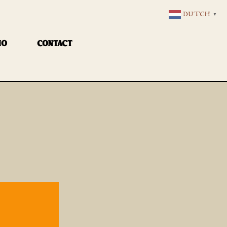
DUTCH
▼
IO
CONTACT