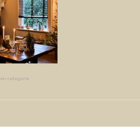
en categorie
g